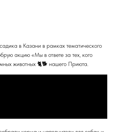
 садика в Казани в рамках тематического
рую акцию «Мы в ответе за тех, кого
мных животных 🐈🐕 нашего Приюта.
собрали корма и наполнители для собак и